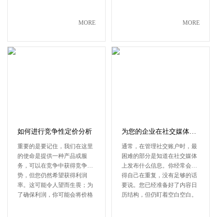
或赢···
传统营···
MORE
MORE
如何进行竞争性定价分析
为您的企业在社交媒体上发布什么
重要的是要记住，我们在这里
通常，在管理社交账户时，最
的使命是提供一种产品或服
困难的部分是知道在社交媒体
务，可以在竞争中获得竞争优
上发布什么信息。你经常会觉
势，但您仍然希望获得利润
得自己在重复，没有足够的话
率。这可能令人望而生畏；为
要说。您已经准备好了内容日
了确保利润，你可能会将价格
历结构，但仍盯着空白空白。
过高，吓···
因此···