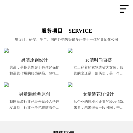
服务项目
−
SERVICE
集设计、研发、生产、国内外销售等诸多运作于一体的集团化公司
男装原创设计
女装时尚百搭
男装，是指男性穿于身体起保护
女士穿着的衣物统称为女装。服
和装饰作用的服饰制品。包括上
饰的变迁是一部历史，是一个时
装和下装，男装会根据季节和个
代发展的缩影。它是这个时代进
人的需求有不同的款式和作用。
步、文明、兴旺发达、繁荣昌盛
的象征
男童装经典原创
女童装花样设计
我国童装行业已经开始步入快速
从企业的规模和企业的经营情况
发展期，行业竞争也将随着企业
来看，未来很长一段时间，中国
的不断进入而变得越加激烈。
高端童装行业都将处在一个群雄
纷争的时期